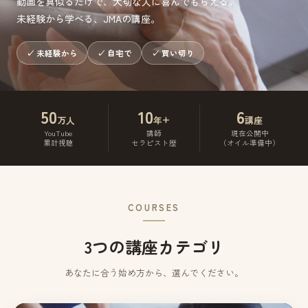
動画を真似るだけで、大切な人に喜んでもらえる。
未経験から学べる、JMAの講座。
✓ 未経験から
✓ 自宅で
✓ 買い切り
50
10
6
万人
年+
講座
YouTube
講師
現在公開中
累計視聴
セラピスト歴
（オイル準備中）
COURSES
3つの講座カテゴリ
あなたに合う始め方から、選んでください。