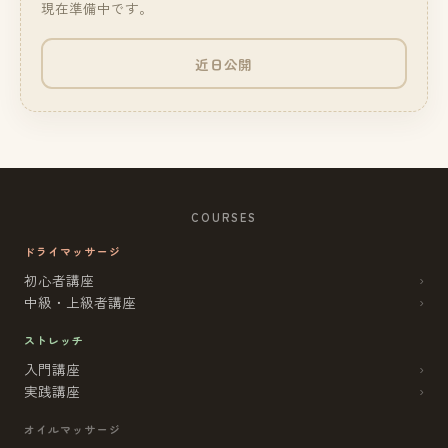
現在準備中です。
近日公開
COURSES
ドライマッサージ
初心者講座
›
中級・上級者講座
›
ストレッチ
入門講座
›
実践講座
›
オイルマッサージ