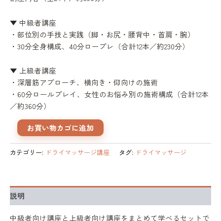
▼ 中級者講座
・部位別の手技と実践（脚・お尻・腰背中・首肩・腕）
・30分全身構成、40分ロープレ（合計12本／約230分）
▼ 上級者講座
・深層筋アプローチ、横向き・仰向けの施術
・60分ロールプレイ、女性のお悩み別の施術構成（合計12本
／約360分）
中
お買い物カゴに追加
級
者
カテゴリー:
ドライマッサージ講座
タグ:
ドライマッサージ
＋
上
級
者
ド
説明
ラ
イ
中級者向け講座と上級者向け講座をまとめて学べるセットで