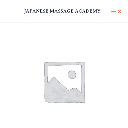
内
容
JAPANESE MASSAGE ACADEMY
を
ス
キ
ッ
プ