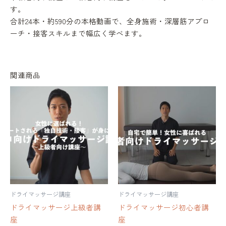
マ
す。
ッ
合計24本・約590分の本格動画で、全身施術・深層筋アプロ
サ
ー
ーチ・接客スキルまで幅広く学べます。
ジ
講
座
セ
関連商品
ッ
ト
個
ドライマッサージ講座
ドライマッサージ講座
ドライマッサージ上級者講
ドライマッサージ初心者講
座
座